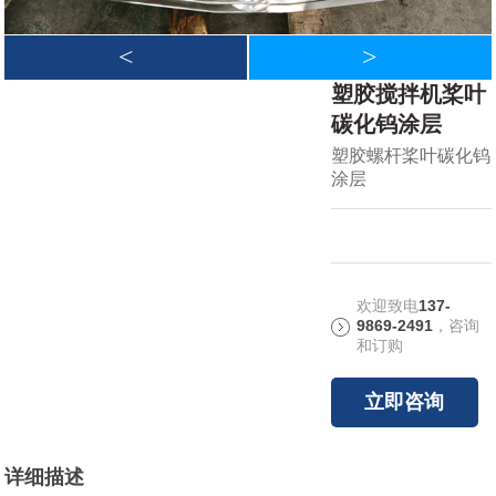
<
>
塑胶搅拌机桨叶
碳化钨涂层
塑胶螺杆桨叶碳化钨
涂层
欢迎致电
137-
9869-2491
，咨询
和订购
立即咨询
详细描述