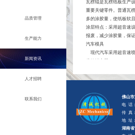
瓦楞辊是瓦楞纸板生产设
重要关键零件。普通瓦
品质管理
多的涂胶量，使纸板软
涂层特点：采用超音速设
报废，减少涂胶量，保
生产能力
汽车模具
现代汽车采用超音速喷
新闻资讯
腐的消音器。
超音速喷涂由于对基材
特点。制作的模具比普通
人才招聘
用于造纸行业
佛山市
联系我们
电 话
传 真：
地 址
湖南省