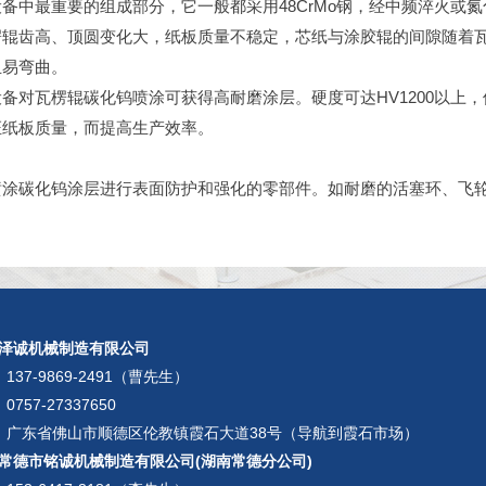
备中最重要的组成部分，它一般都采用48CrMo钢，经中频淬火或氮
楞辊齿高、顶圆变化大，纸板质量不稳定，芯纸与涂胶辊的间隙随着
且易弯曲。
备对瓦楞辊碳化钨喷涂可获得高耐磨涂层。硬度可达HV1200以上
证纸板质量，而提高生产效率。
涂碳化钨涂层进行表面防护和强化的零部件。如耐磨的活塞环、飞轮
的热影响较小，是一种制作能忠实于母型的简易模具的有效方法。
磨具使用寿命增加3-5倍。主要用于挤压模和成型模。
泽诚机械制造有限公司
：
137-9869-2491（曹先生）
0757-27337650
：广东省佛山市顺德区伦教镇霞石大道38号（导航到霞石市场）
常德市铭诚机械制造有限公司(湖南常德分公司)