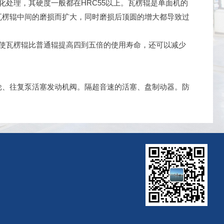
化处理，其硬度一般都在HRC55以上。瓦楞辊是单面机的
瓦楞辊中间的磨损而扩大，同时磨损后顶圆的增大都导致过
，使瓦楞辊比普通辊提高四到五倍的使用寿命，还可以减少
、往复泵活塞发动机阀。隔超音速的活塞、盘制动器。防
与其他制模工艺相比，超音速喷涂具有简单易行耗时短的