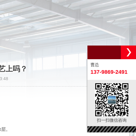
曹总
艺上吗？
137-9869-2491
:48
扫一扫微信咨询
涂层。