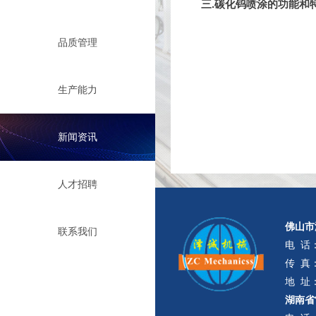
三.碳化钨喷涂的功能和
品质管理
生产能力
新闻资讯
人才招聘
佛山市
联系我们
电 话
传 真：
地 址
1.
碳化钨喷涂
可用于热喷
湖南省
2.碳化钨喷涂可以使工