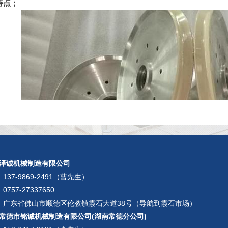
特点；
泽诚机械制造有限公司
：
137-9869-2491（曹先生）
0757-27337650
：广东省佛山市顺德区伦教镇霞石大道38号（导航到霞石市场）
涂工艺。根据材料零件表面性能的不同要求，可以使用相应的材料
常德市铭诚机械制造有限公司(湖南常德分公司)
件获得优异的耐磨、耐腐蚀、耐热、隔热性能，以及原本无法获得的