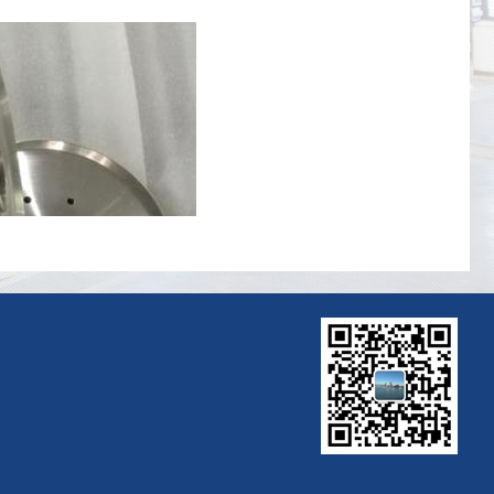
，使喷涂碳化钨的零件表面性能有很大的变化。
绝缘等基础材料，从而使使用寿命延长数倍至数十倍.