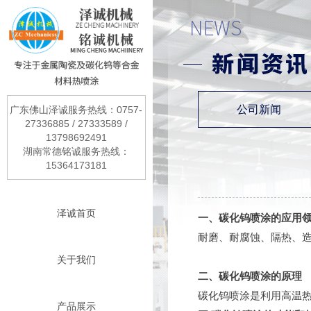
公司新闻
广东佛山泽诚服务热线：0757-
27336885 / 27333589 /
13798692491
湖南常德铭诚服务热线：
15364173181
泽诚首页
一、碳化钨喷涂的应用
耐磨、耐腐蚀、隔热、
关于我们
二、碳化钨喷涂的原理
碳化钨喷涂是利用高温
产品展示