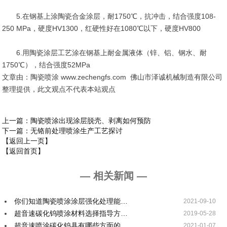
5.在钢基上涂陶瓷合金涂层，耐1750℃，抗冲击，结合强度108-
250 MPa，硬度HV1300，红硬性好在1080℃以下，硬度HV800
6.用陶瓷涂层工艺涂在钢基上耐金属液体（锌、铝、钢水、耐
1750℃），结合强度52MPa
文章由：陶瓷喷涂 www.zechengfs.com 佛山市泽诚机械制造有限公司
整理提供，此文观点不代表本站观点
上一篇
：陶瓷喷涂出现涂层脱壳、剥离如何预防
下一篇
：无铬前处理喷涂生产工艺探讨
【返回上一页】
【返回首页】
— 相关新闻 —
你们知道陶瓷喷涂涂层强化处理能…
2021-09-10
超音速碳化钨喷涂材料选择指导方…
2019-05-28
超音速喷涂碳化钨具有哪些方面的…
2021-01-07