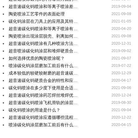
超音速碳化钨喷涂和等离子喷涂差…
2019-09-04
陶瓷喷涂工艺零件的表面处理
2021-09-09
碳化钨涂层在刀具上的应用及其特…
2021-01-05
超音速碳化钨喷涂和等离子喷涂有…
2020-04-20
陶瓷喷涂出现涂层脱壳、剥离如何…
2021-09-08
超音速碳化钨喷涂有几种喷涂方法…
2020-12-31
超音喷涂碳化钨涂层和堆焊硬质合…
2019-09-02
如何选择优质的陶瓷喷涂呢？
2021-09-07
喷涂碳化钨涂层磨加工前后有什么…
2019-07-22
成本较低的较硬较耐磨的超音速碳…
2020-12-29
超音速碳化钨硬质合金的特性和应…
2020-04-17
碳化钨喷涂在多少度下使用是合适…
2021-09-06
超音速碳化钨喷涂药芯焊丝堆焊优…
2020-12-24
超音速碳化钨喷涂飞机滑轨的涂层…
2019-08-30
碳化钨喷涂的用途是什么？
2021-09-04
超音速碳化钨喷涂应遵循哪些流程…
2020-12-22
喷涂碳化钨涂层磨加工前后有什么…
2020-04-15