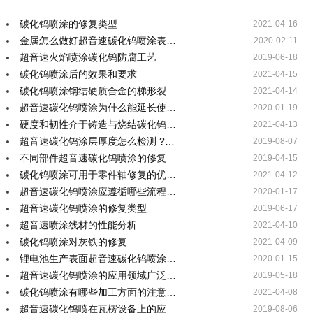
碳化钨喷涂的修复类型
2021-04-16
金属怎么做好超音速碳化钨喷涂表…
2020-02-11
超音速火焰喷涂碳化钨防腐工艺
2019-06-18
碳化钨喷涂后的效果和要求
2021-04-15
碳化钨喷涂钢结硬质合金的梯形裂…
2021-04-14
超音速碳化钨喷涂为什么能延长使…
2020-01-19
硬度和韧性介于铸造与烧结碳化钨…
2021-04-13
超音速碳化钨涂层厚度怎么检测 ?…
2019-08-07
不同部件超音速碳化钨喷涂的修复…
2019-04-15
碳化钨喷涂可用于零件轴修复的优…
2021-04-12
超音速碳化钨喷涂应遵循哪些流程…
2020-01-17
超音速碳化钨喷涂的修复类型
2019-06-17
超音速喷涂线材的性能分析
2021-04-10
碳化钨喷涂对灰铁的修复
2021-04-09
锂电池生产表面超音速碳化钨喷涂…
2020-01-15
超音速碳化钨喷涂的应用领域广泛…
2019-05-18
碳化钨喷涂有哪些加工方面的注意…
2021-04-08
超音速碳化钨喷在瓦楞设备上的应…
2019-08-06