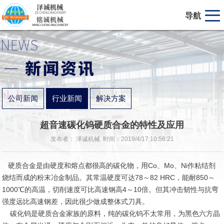
导航
公司新闻
行业新闻
解决方案
超音速碳化钨硬质合金的特性及应用
发布者： 泽诚机械 时间：2019/4/17 10:56:21
硬质合金是由硬度和熔点都很高的碳化物，用Co、Mo、Ni作粘结剂
烧结而成的粉末冶金制品。其常温硬度可达78～82 HRC，能耐850～
1000℃的高温，切削速度可比高速钢高4～10倍。但其冲击韧性与抗弯
强度远比高速钢差，因此很少做成整体式刀具。
碳化钨是硬质合金家族的原料，纯的碳化钨不太常用，为黑色六方晶