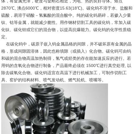
体，有金属光泽，硬度与金刚石相近，为电、热的良好导体。熔点
2870℃, 沸点6000℃，相对密度15.63(18℃)。碳化钨不溶于水、盐酸和
硫酸，易溶于硝酸－氢氟酸的混合酸中。纯的碳化钨易碎，若掺入少量
钛、钴等金属，就能减少脆性。用作钢材切割工具的碳化钨，常加入碳
化钛、碳化钽或它们的混合物，以提高抗爆能力。碳化钨的化学性质稳
定。
在碳化钨中，碳原子嵌入钨金属晶格的间隙，并不破坏原有金属的晶
格，形成间隙固溶体，因此也称填隙（或插入）化合物。碳化钨可由钨
和碳的混合物高温加热制得，氢气或烃类的存在能加速反应的进行。若
用钨的含氧化合物进行制备，产品最终必须在 1500℃进行真空处理, 以
除去碳氧化合物。碳化钨适宜在高温下进行机械加工，可制作切削工
具、窑炉的结构材料、喷气发动机、燃气轮机、喷嘴等。