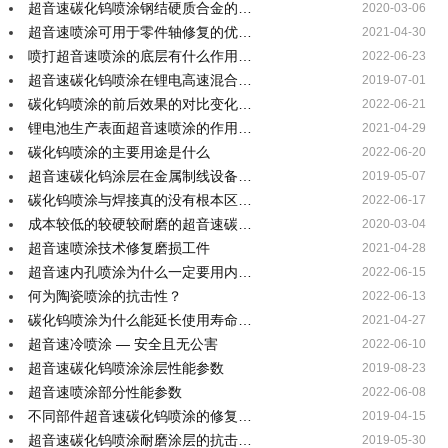
超音速碳化钨喷涂钢结硬质合金的…
2020-03-06
超音速喷涂可用于零件轴修复的优…
2021-04-30
喷打超音速喷涂的底层有什么作用…
2022-06-23
超音速碳化钨喷涂在锂电高速混合…
2019-07-01
碳化钨喷涂的前后效果的对比变化…
2022-06-21
锂电池生产表面超音速喷涂的作用…
2021-04-29
碳化钨喷涂的主要用途是什么
2022-06-20
超音速碳化钨涂层在金属制线设备…
2019-05-07
碳化钨喷涂与焊接真的没有根本区…
2022-06-17
成本较低的较硬较耐磨的超音速碳…
2020-03-04
超音速喷涂技术修复磨损工件
2021-04-28
超音速内孔喷涂为什么一定要用内…
2022-06-15
何为陶瓷喷涂的抗击性？
2022-06-13
碳化钨喷涂为什么能延长使用寿命…
2021-04-27
超音速冷喷涂 — 安全且无公害
2022-06-10
超音速碳化钨喷涂涂层性能参数
2019-08-23
超音速喷涂部分性能参数
2022-06-08
不同部件超音速碳化钨喷涂的修复…
2019-04-15
超音速碳化钨喷涂耐磨涂层的抗击…
2019-05-30